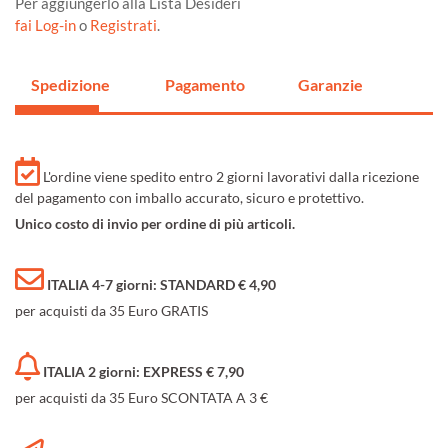
Per aggiungerlo alla Lista Desideri
fai Log-in
o
Registrati
.
Spedizione
Pagamento
Garanzie
L'ordine viene spedito entro 2 giorni lavorativi dalla ricezione
del pagamento con imballo accurato, sicuro e protettivo.
Unico costo di invio per ordine di più articoli.
ITALIA 4-7 giorni: STANDARD € 4,90
per acquisti da 35 Euro GRATIS
ITALIA 2 giorni: EXPRESS € 7,90
per acquisti da 35 Euro SCONTATA A 3 €