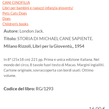
CANI CINOFILIA
Libri per bambini e ragazzi infanzia gioventu'
Pets Cats Dogs
Dogs
Children's books
Autore:
London Jack.
Titolo:
STORIA DI MICHAEL CANE SAPIENTE.
Milano
Rizzoli, Libri per la Gioventù,,
1954
In 8° (25x18 cm) 221 pp. Prima e unica edizione italiana. Nel
mondo del circo, 8 tavole fuori testo di Macas. Margini ingialliti.
Cartone originale, sovraccoperta con bordi usati. Ottimo
volume.
Codice del libro:
RG/1293
16,00 €