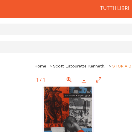
TUTTI I LIBRI
Home
Scott Latourette Kenneth.
STORIA D
1
/
1