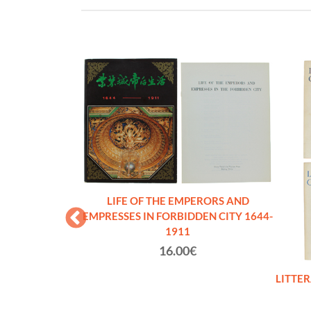
LIFE OF THE EMPERORS AND
EMPRESSES IN FORBIDDEN CITY 1644-
1911
16.00€
CO DI MAO TSE-
LITTER
taliana - come
]