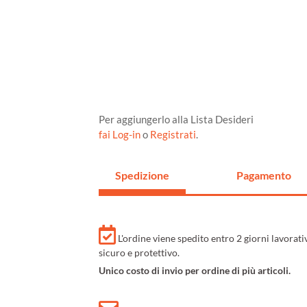
Per aggiungerlo alla Lista Desideri
fai Log-in
o
Registrati
.
Spedizione
Pagamento
L'ordine viene spedito entro 2 giorni lavorat
sicuro e protettivo.
Unico costo di invio per ordine di più articoli.