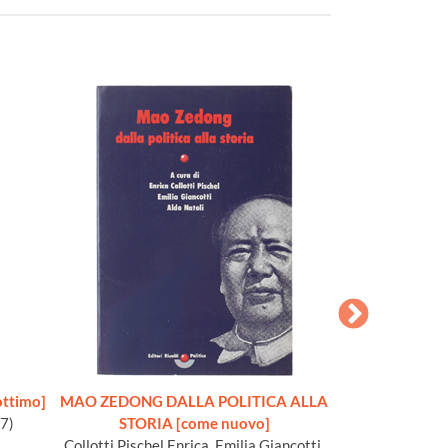
ottimo]
MAO ZEDONG DALLA POLITICA ALLA
I PROBLEMI 
7)
STORIA [come nuovo]
CINESE e altr
Collotti Pischel Enrica, Emilia Giancotti,
internazionali 1