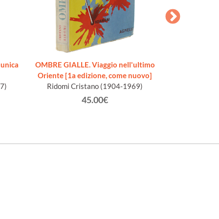
 unica
OMBRE GIALLE. Viaggio nell'ultimo
INDIA [ottimo,
Oriente [1a edizione, come nuovo]
Appelius 
7)
Ridomi Cristano (1904-1969)
45.00€