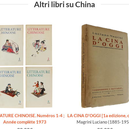
Altri libri su China
ATURE CHINOISE. Numéros 1-4 ;
LA CINA D'OGGI [1a edizione, 
Année complète 1973
Magrini Luciano (1885-195