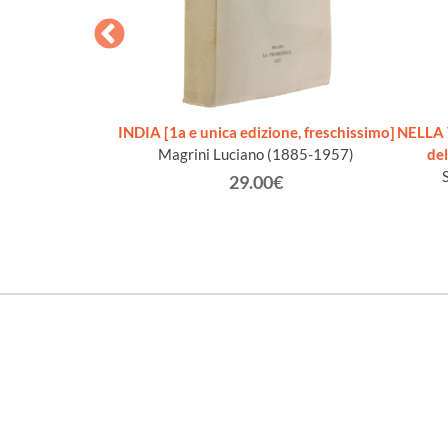
A' DELL'ASIA
INDIA [1a e unica edizione, freschissimo]
NELLA 
LE.
Magrini Luciano (1885-1957)
del
ario.
29.00€
€