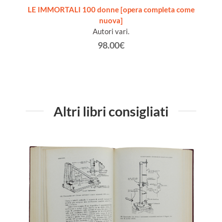
ita del
LE IMMORTALI 100 donne [opera completa come
nuova]
Autori vari.
98.00€
Altri libri consigliati