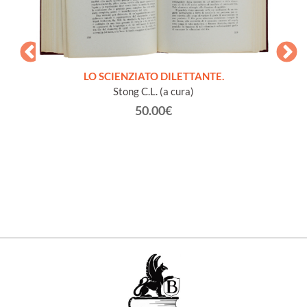
LO SCIENZIATO DILETTANTE.
Stong C.L. (a cura)
50.00€
à vari
GL
vaiolo).