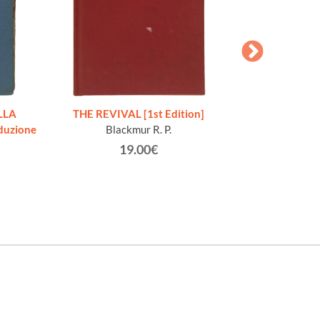
LLA
THE REVIVAL [1st Edition]
WILLIAM 
duzione
Blackmur R. P.
COMPLETE WO
edited with an i
19.00€
by Pe
Shakes