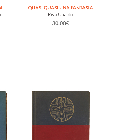
i
QUASI QUASI UNA FANTASIA
IL PO
.
Riva Ubaldo.
Or
30.00€