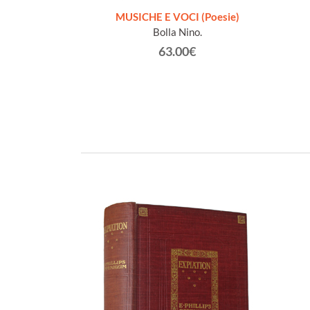
A DOMANDA [1a
MUSICHE E VOCI (Poesie)
dica dell'Autore]
Bolla Nino.
anco
63.00€
€