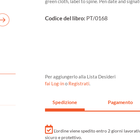
green cloth, label to spine. Pen date and signatu
Codice del libro:
PT/0168
Per aggiungerlo alla Lista Desideri
fai Log-in
o
Registrati
.
Spedizione
Pagamento
L'ordine viene spedito entro 2 giorni lavorat
sicuro e protettivo.