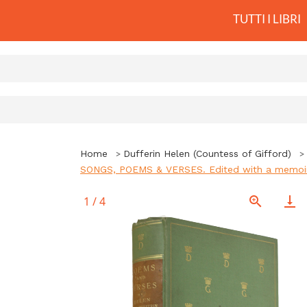
TUTTI I LIBRI
Home
Dufferin Helen (Countess of Gifford)
SONGS, POEMS & VERSES. Edited with a memoir a
1
/
4