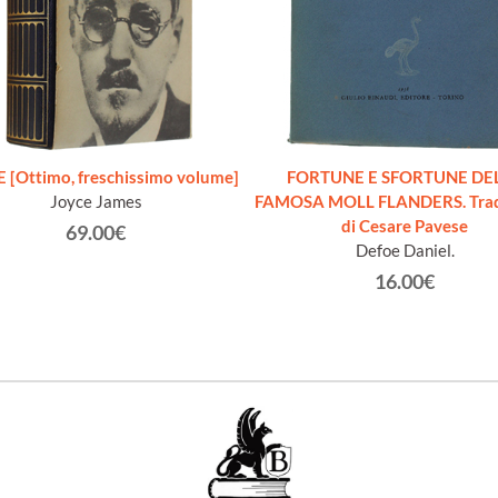
 [Ottimo, freschissimo volume]
FORTUNE E SFORTUNE DE
Joyce James
FAMOSA MOLL FLANDERS. Tra
di Cesare Pavese
69.00€
Defoe Daniel.
16.00€