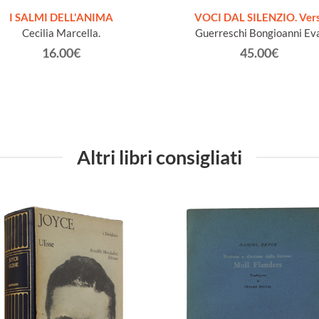
I SALMI DELL'ANIMA
VOCI DAL SILENZIO. Vers
Cecilia Marcella.
Guerreschi Bongioanni Eva
16.00€
45.00€
Altri libri consigliati