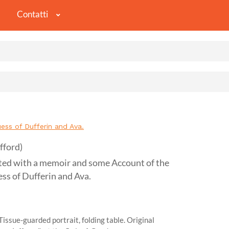
Contatti
ss of Dufferin and Ava.
fford)
d with a memoir and some Account of the
ss of Dufferin and Ava.
issue-guarded portrait, folding table. Original