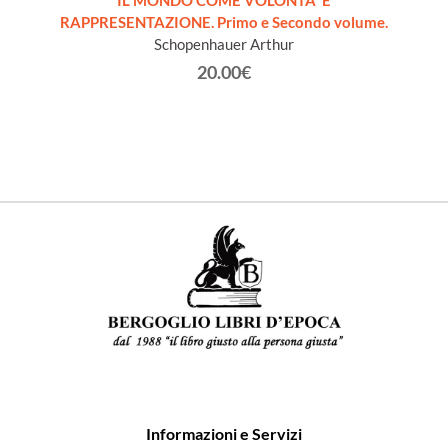
IL MONDO COME VOLONTA' E
RAPPRESENTAZIONE. Primo e Secondo volume.
dernità
I
Schopenhauer Arthur
20.00€
Informazioni e Servizi