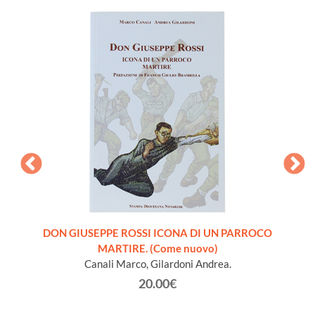
ra
DON GIUSEPPE ROSSI ICONA DI UN PARROCO
INTROD
 libro
MARTIRE. (Come nuovo)
S
Canali Marco, Gilardoni Andrea.
20.00€