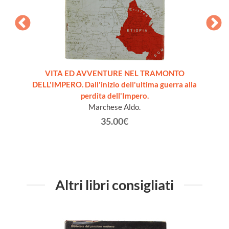
RA
VITA ED AVVENTURE NEL TRAMONTO
CRIMI
ri aeree
DELL'IMPERO. Dall'inizio dell'ultima guerra alla
DI NOVA
perdita dell'Impero.
olm
Marchese Aldo.
35.00€
Altri libri consigliati