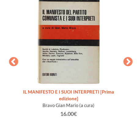
io 1888
IL MANIFESTO E I SUOI INTERPRETI [Prima
edizione]
testim
Bravo Gian Mario (a cura)
16.00€