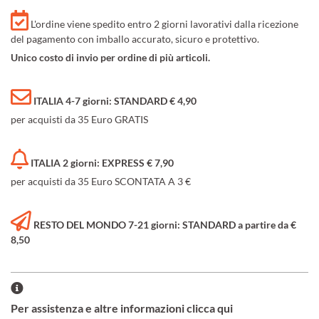
L'ordine viene spedito entro 2 giorni lavorativi dalla ricezione
del pagamento con imballo accurato, sicuro e protettivo.
Unico costo di invio per ordine di più articoli.
ITALIA 4-7 giorni: STANDARD € 4,90
per acquisti da 35 Euro GRATIS
ITALIA 2 giorni: EXPRESS € 7,90
per acquisti da 35 Euro SCONTATA A 3 €
RESTO DEL MONDO 7-21 giorni: STANDARD a partire da €
8,50
Per assistenza e altre informazioni clicca qui