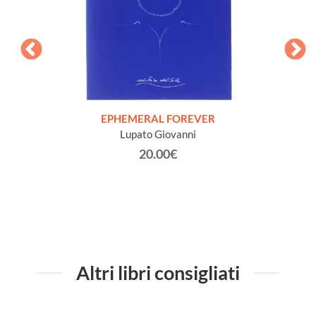
FISICA
Elet
r e la
EPHEMERAL FOREVER
Lupato Giovanni
20.00€
Altri libri consigliati