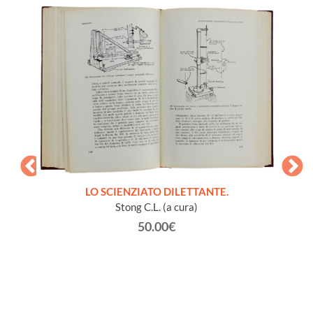
LO SCIENZIATO DILETTANTE.
Stong C.L. (a cura)
50.00€
à vari
GL
vaiolo).