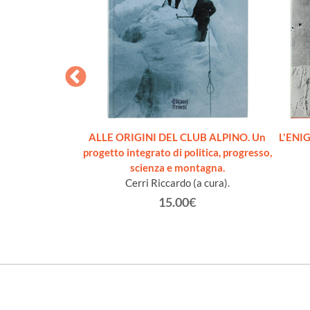
LTRE MONTAGNE.
ALLE ORIGINI DEL CLUB ALPINO. Un
L'ENI
lpina.
progetto integrato di politica, progresso,
ero.
scienza e montagna.
Cerri Riccardo (a cura).
€
15.00€