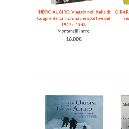
 SPORT E DEI
olume I + II
INDRO AL GIRO. Viaggio nell'Italia di
GIRARD
ggio (a cura)
Coppi e Bartali. Cronache sportive del
il s
€
1947 e 1948.
Montanelli Indro.
16.00€