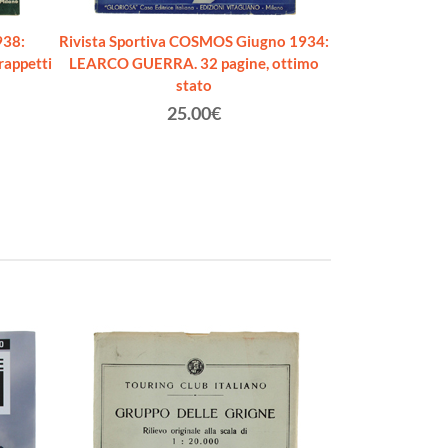
938:
Rivista Sportiva COSMOS Giugno 1934:
Sport Illustra
rappetti
LEARCO GUERRA. 32 pagine, ottimo
1939. La parti
stato
I
Zappa
25.00€