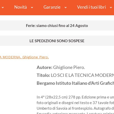
Novità
Garanzie
Vendi i tuoi libri
Ferie: siamo chiusi fino al 24 Agosto
LE SPEDIZIONI SONO SOSPESE
 MODERNA. Ghiglione Piero.
Autore:
Ghiglione Piero.
Titolo:
LO SCI E LA TECNICA MODERNA.
Bergamo
Istituto Italiano d'Arti Grafic
In 4º (28x22,5 cm) 278 pp. Edizione prima e uni
foto originali e disegni nel testo e 37 tavole fo
Umberto di Savoia al frontespizio. Autografo di 
Sguardia anteriore mancante. Legatura original