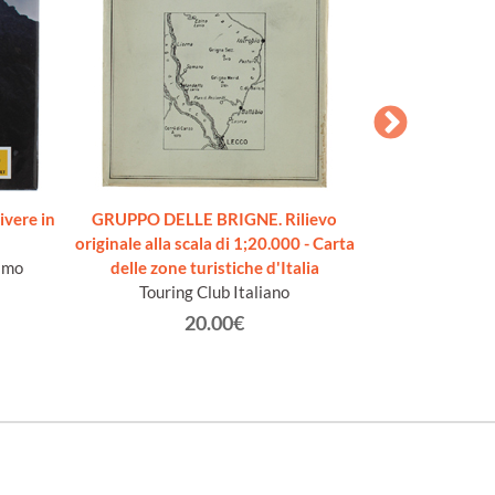
ivere in
GRUPPO DELLE BRIGNE. Rilievo
MANIFESTO 
originale alla scala di 1;20.000 - Carta
notificanza dell
imo
delle zone turistiche d'Italia
passaggio sul 
Touring Club Italiano
delli 1
Carlo F
20.00€