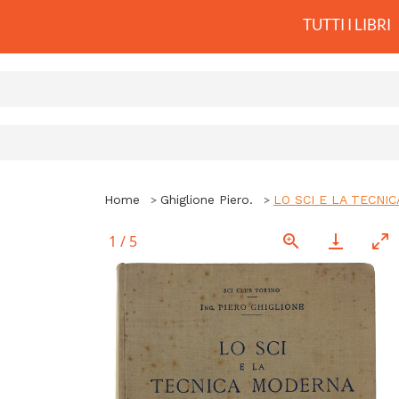
TUTTI I LIBRI
Home
Ghiglione Piero.
LO SCI E LA TECNICA
1
/
5