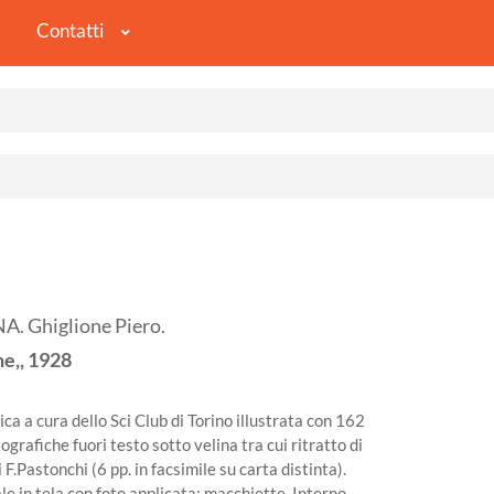
Contatti
 Ghiglione Piero.
he,,
1928
ca a cura dello Sci Club di Torino illustrata con 162
tografiche fuori testo sotto velina tra cui ritratto di
F.Pastonchi (6 pp. in facsimile su carta distinta).
e in tela con foto applicata: macchiette. Interno