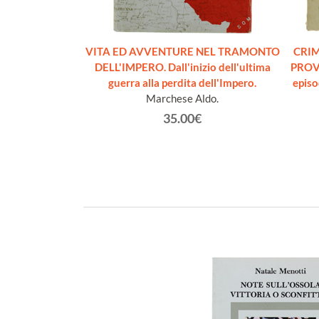
LLA II GUERRA
VITA ED AVVENTURE NEL TRAMONTO
CRIM
e di battaglie
DELL'IMPERO. Dall'inizio dell'ultima
PROVI
 e navali
guerra alla perdita dell'Impero.
episo
Swanston Malcolm
Marchese Aldo.
€
35.00€