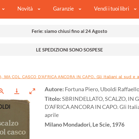
Novità
Garanzie
Vendi i tuoi libri
Ferie: siamo chiusi fino al 24 Agosto
LE SPEDIZIONI SONO SOSPESE
A COL CASCO D'AFRICA ANCORA IN CAPO. Gli Italiani al sud e al n
Autore:
Fortuna Piero, Uboldi Raffaell
Titolo:
SBRINDELLATO, SCALZO, IN 
D'AFRICA ANCORA IN CAPO. Gli Italiani 
aprile
Milano
Mondadori, Le Scie,
1976