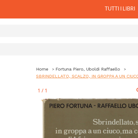
TUTTI I LIBRI
Home
Fortuna Piero, Uboldi Raffaello
SBRINDELLATO, SCALZO, IN GROPPA A UN CIUCO, M
1
/
1