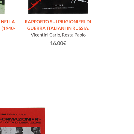
I NELLA
RAPPORTO SUI PRIGIONIERI DI
IL LIBRO DI
(1940-
GUERRA ITALIANI IN RUSSIA.
Volume II. ad 
Vicentini Carlo, Resta Paolo
S
Valori Aldo,
16.00€