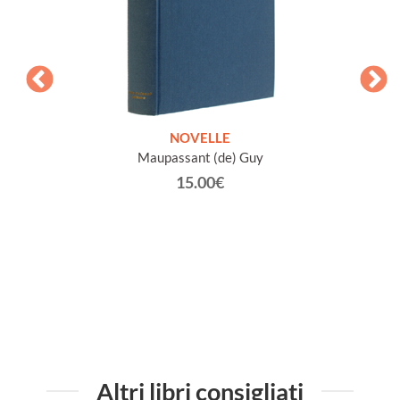
ETICHE
NOVELLE
INTE
Maupassant (de) Guy
Jacob 
15.00€
Altri libri consigliati