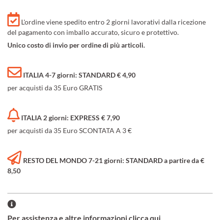
L'ordine viene spedito entro 2 giorni lavorativi dalla ricezione
del pagamento con imballo accurato, sicuro e protettivo.
Unico costo di invio per ordine di più articoli.
ITALIA 4-7 giorni: STANDARD € 4,90
per acquisti da 35 Euro GRATIS
ITALIA 2 giorni: EXPRESS € 7,90
per acquisti da 35 Euro SCONTATA A 3 €
RESTO DEL MONDO 7-21 giorni: STANDARD a partire da €
8,50
Per assistenza e altre informazioni clicca qui