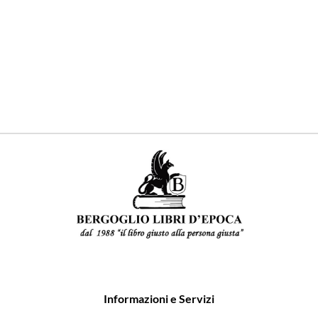
come
AN
con
Informazioni e Servizi