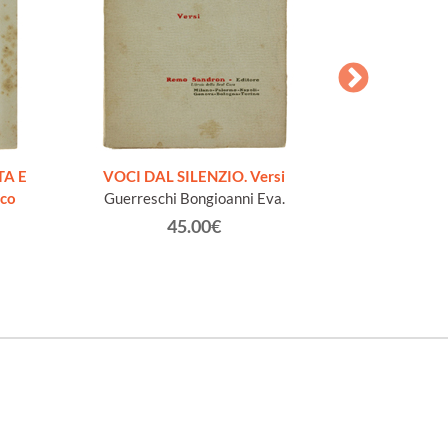
AESOPI PH
FABULAE quo
TA E
VOCI DAL SILENZIO. Versi
page
ico
Guerreschi Bongioanni Eva.
45.00€