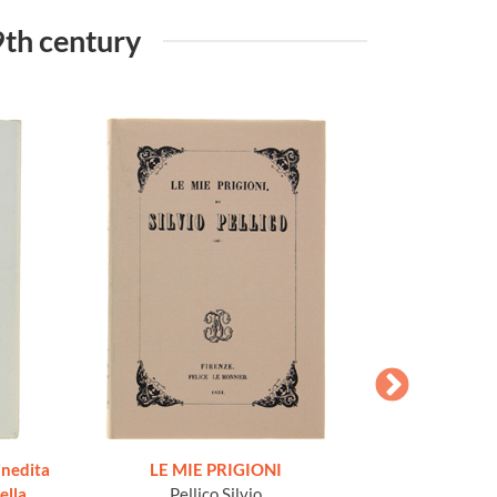
19th century
nedita
LE MIE PRIGIONI
BABY e 
ella
Pellico Silvio
Rove