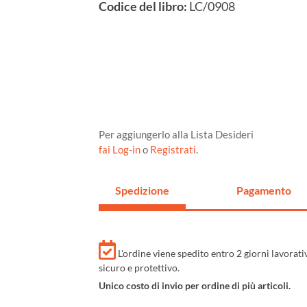
Codice del libro:
LC/0908
Per aggiungerlo alla Lista Desideri
fai Log-in
o
Registrati
.
Spedizione
Pagamento
L'ordine viene spedito entro 2 giorni lavorat
sicuro e protettivo.
Unico costo di invio per ordine di più articoli.