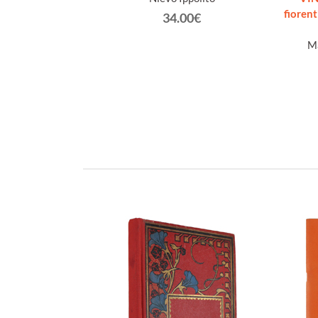
fiorent
€
34.00€
Ma