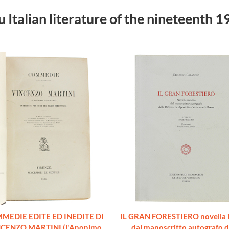
 su Italian literature of the nineteenth 
MEDIE EDITE ED INEDITE DI
IL GRAN FORESTIERO novella i
CENZO MARTINI (l'Anonimo
dal manoscritto autografo d