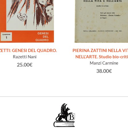
ETTI: GENESI DEL QUADRO.
PIERINA ZATTINI NELLA VI
Razetti Nani
NELL'ARTE. Studio bio-crit
Manzi Carmine
25.00€
38.00€