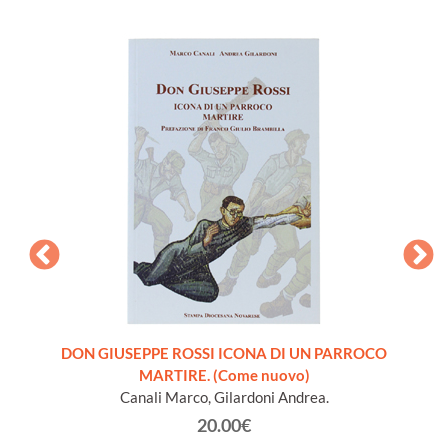
ra
DON GIUSEPPE ROSSI ICONA DI UN PARROCO
INTROD
 libro
MARTIRE. (Come nuovo)
S
Canali Marco, Gilardoni Andrea.
20.00€