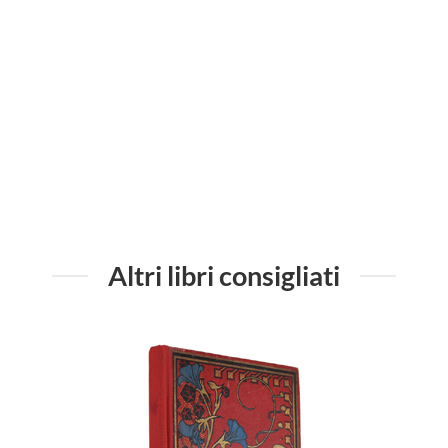
zione -
NEGLI
Altri libri consigliati