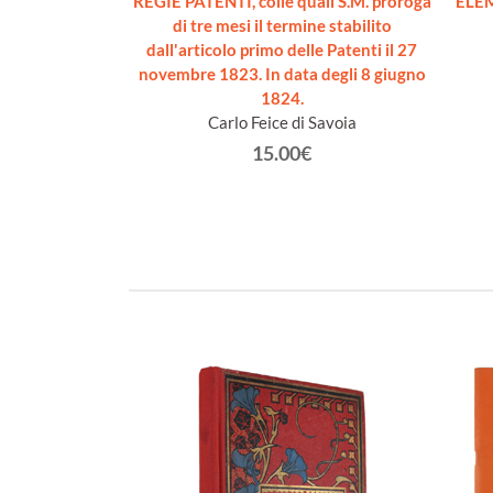
I DIRITTO
REGIE PATENTI, colle quali S.M. proroga
ELEM
ALE.
di tre mesi il termine stabilito
sare
dall'articolo primo delle Patenti il 27
novembre 1823. In data degli 8 giugno
€
1824.
Carlo Feice di Savoia
15.00€