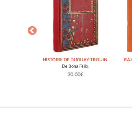
S FIGURES
HISTOIRE DE DUGUAY-TROUIN.
RAZ
'HOMMES ED
De Bona Felix.
e et technique
30.00€
roz Edmond.
0€