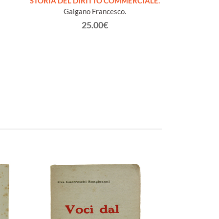
STORIA DEL DIRITTO COMMERCIALE.
LA
Galgano Francesco.
Batt
25.00€