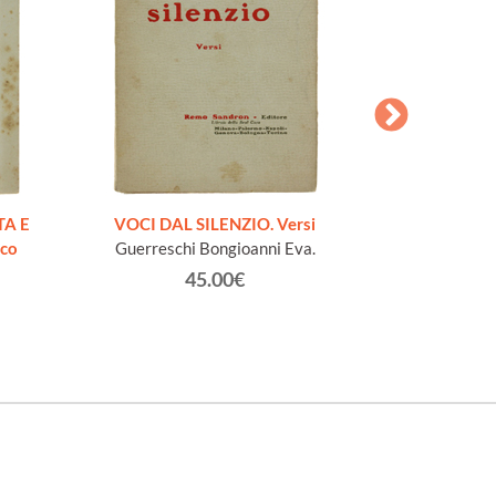
AESOPI PH
FABULAE quo
TA E
VOCI DAL SILENZIO. Versi
page
ico
Guerreschi Bongioanni Eva.
45.00€