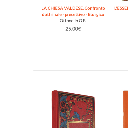
ENNE ET LE
LA CHIESA VALDESE. Confronto
L'ESS
tre ouverte à
dottrinale - precettivo - liturgico
 Cantorbéry
Ottonello G.B.
1831-1891)
25.00€
€