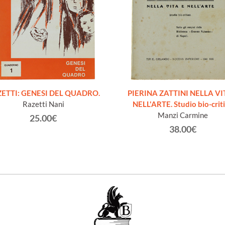
ETTI: GENESI DEL QUADRO.
PIERINA ZATTINI NELLA VI
Razetti Nani
NELL'ARTE. Studio bio-crit
Manzi Carmine
25.00€
38.00€