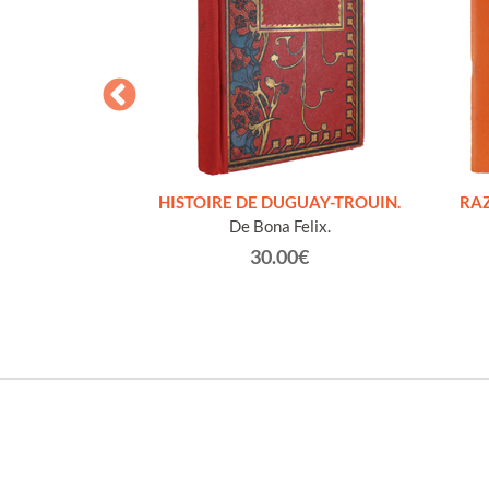
S FIGURES
HISTOIRE DE DUGUAY-TROUIN.
RAZ
'HOMMES ED
De Bona Felix.
e et technique
30.00€
roz Edmond.
0€