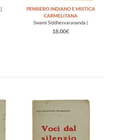
]
PENSIERO INDIANO E MISTICA
DIO BENEDICA L
CARMELITANA
della
Swami Siddhesvarananda (
Fath Sébast
18.00€