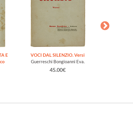
AESOPI PH
FABULAE quo
TA E
VOCI DAL SILENZIO. Versi
page
ico
Guerreschi Bongioanni Eva.
45.00€