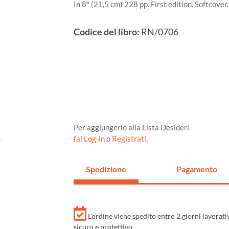
In 8º (21,5 cm) 228 pp. First edition. Softcove
Codice del libro:
RN/0706
Per aggiungerlo alla Lista Desideri
fai Log-in
o
Registrati
.
Spedizione
Pagamento
L'ordine viene spedito entro 2 giorni lavorat
sicuro e protettivo.