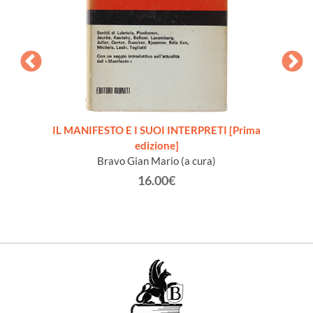
io 1888
IL MANIFESTO E I SUOI INTERPRETI [Prima
edizione]
testim
Bravo Gian Mario (a cura)
16.00€