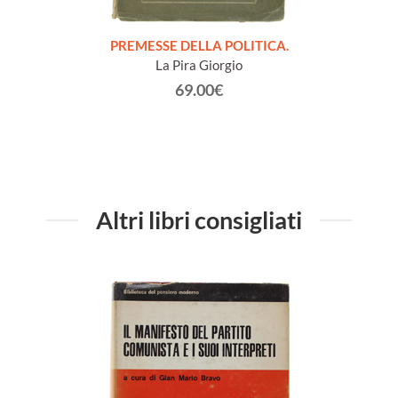
onvegno
PREMESSE DELLA POLITICA.
NOTE
San
La Pira Giorgio
63.
69.00€
Altri libri consigliati