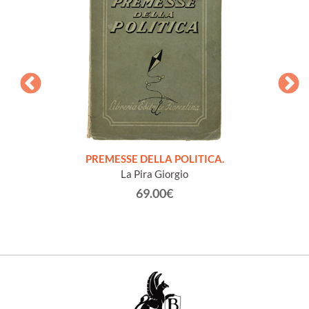
onvegno
PREMESSE DELLA POLITICA.
NOTE
San
La Pira Giorgio
63.
69.00€