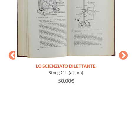
LO SCIENZIATO DILETTANTE.
Stong C.L. (a cura)
50.00€
à vari
GL
vaiolo).