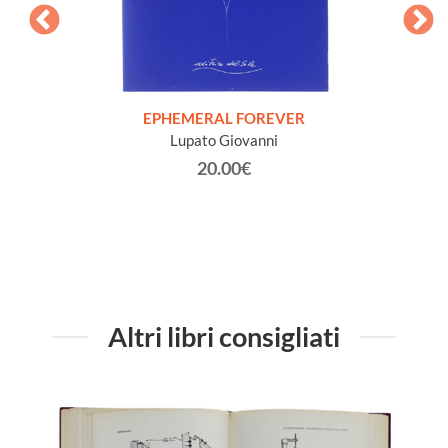
FISICA
Elet
r e la
EPHEMERAL FOREVER
Lupato Giovanni
20.00€
Altri libri consigliati