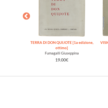
PORTUGAL.
olf.
€
TERRA DI DON QUIJOTE [1a edizione,
VIS
ottimo]
Fumagalli Giuseppina
19.00€