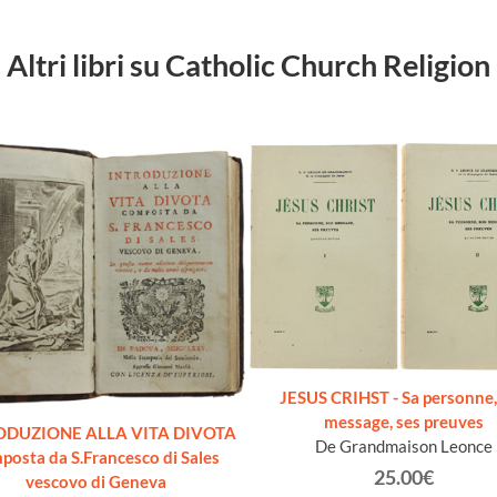
Altri libri su Catholic Church Religion
JESUS CRIHST - Sa personne,
message, ses preuves
ODUZIONE ALLA VITA DIVOTA
De Grandmaison Leonce
posta da S.Francesco di Sales
25.00€
vescovo di Geneva