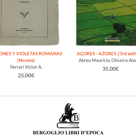
IONES Y VIOLETAS ROMANAS
AÇORES - AZORES. [3rd edit
(Novela)
Abreu Mauricio, Oliveira Al
Ferrari Victor A.
35.00€
25.00€