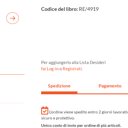
Codice del libro:
RE/4919
Per aggiungerlo alla Lista Desideri
fai Log-in
o
Registrati
.
Spedizione
Pagamento
L'ordine viene spedito entro 2 giorni lavorat
sicuro e protettivo.
Unico costo di invio per ordine di più articoli.