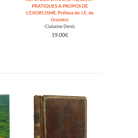
PRATIQUES A PROPOS DE
dell'Ete
L'EXORCISME. Préface de J.E. de
De
Graviers
Clabaine Denis
19.00€