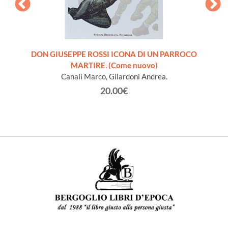
ra
DON GIUSEPPE ROSSI ICONA DI UN PARROCO
INTROD
 libro
MARTIRE. (Come nuovo)
S
Canali Marco, Gilardoni Andrea.
20.00€