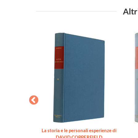
Altr
Traduzione di
La storia e le personali esperienze di
calero
DAVID COPPERFIELD