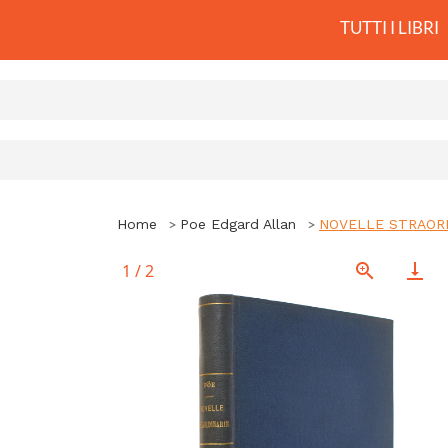
TUTTI I LIBRI
Home
Poe Edgard Allan
NOVELLE STRAOR
1
/
2