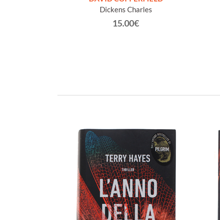
cKay
Dickens Charles
€
15.00€