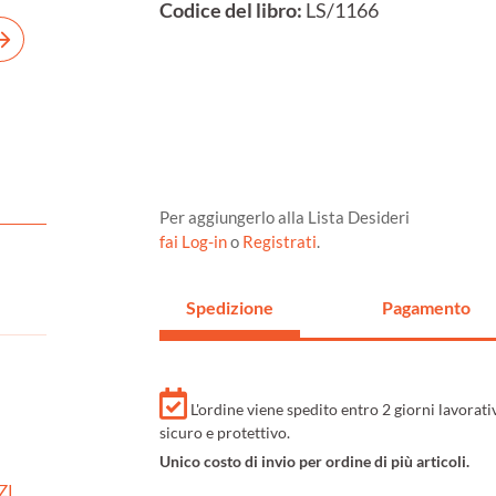
Codice del libro:
LS/1166
Per aggiungerlo alla Lista Desideri
fai Log-in
o
Registrati
.
Spedizione
Pagamento
L'ordine viene spedito entro 2 giorni lavorat
sicuro e protettivo.
Unico costo di invio per ordine di più articoli.
ZI