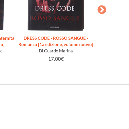
ternita
DRESS CODE - ROSSO SANGUE -
SCIOCCHI SPAV
vo]
Romanzo [1a edizione, volume nuovo]
K
e.
Di Guardo Marina
17.00€