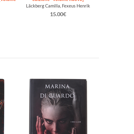
Läckberg Camilla, Fexeus Henrik
Rilke
15.00€