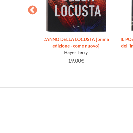
ilegato, con
L'ANNO DELLA LOCUSTA [prima
IL PO
rta]
edizione - come nuovo]
dell'
bur
Hayes Terry
€
19.00€