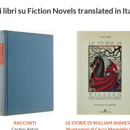
i libri su Fiction Novels translated in It
RACCONTI
LE STORIE DI WILLIAM SHAKES
Cechov Anton
Illustrazioni di Cecco Mariniello