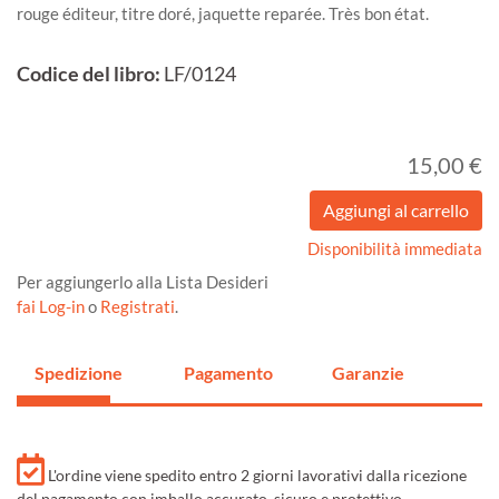
rouge éditeur, titre doré, jaquette reparée. Très bon état.
Codice del libro:
LF/0124
15,00 €
Disponibilità immediata
Per aggiungerlo alla Lista Desideri
fai Log-in
o
Registrati
.
Spedizione
Pagamento
Garanzie
L'ordine viene spedito entro 2 giorni lavorativi dalla ricezione
del pagamento con imballo accurato, sicuro e protettivo.