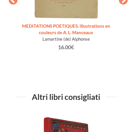
t de
MEDITATIONS POETIQUES. Illustrations en
SUPPL
couleurs de A. L. Manceaux
Förste
Lamartine (de) Alphonse
Mic
Mauri
16.00€
Altri libri consigliati