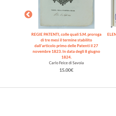
I DIRITTO
REGIE PATENTI, colle quali S.M. proroga
ELEM
ALE.
di tre mesi il termine stabilito
sare
dall'articolo primo delle Patenti il 27
novembre 1823. In data degli 8 giugno
€
1824.
Carlo Feice di Savoia
15.00€