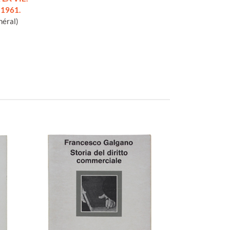
 1961.
néral)