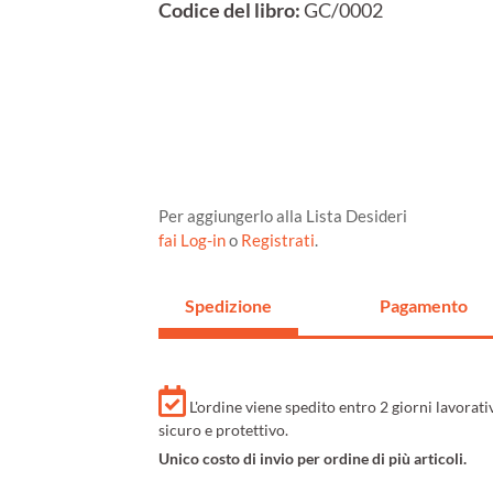
Codice del libro:
GC/0002
Per aggiungerlo alla Lista Desideri
fai Log-in
o
Registrati
.
Spedizione
Pagamento
L'ordine viene spedito entro 2 giorni lavorat
sicuro e protettivo.
Unico costo di invio per ordine di più articoli.