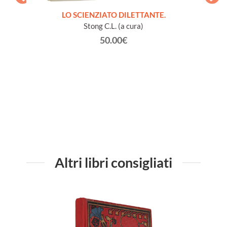
LO SCIENZIATO DILETTANTE.
Stong C.L. (a cura)
50.00€
à vari
GL
vaiolo).
Altri libri consigliati