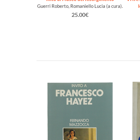
faello
Guerri Roberto, Romaniello Lucia (a cura).
€
25.00€