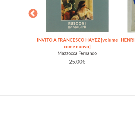
 DISEGNO DA
INVITO A FRANCESCO HAYEZ [volume
HENRI 
O [splendido]
come nuovo]
enes
Mazzocca Fernando
€
25.00€