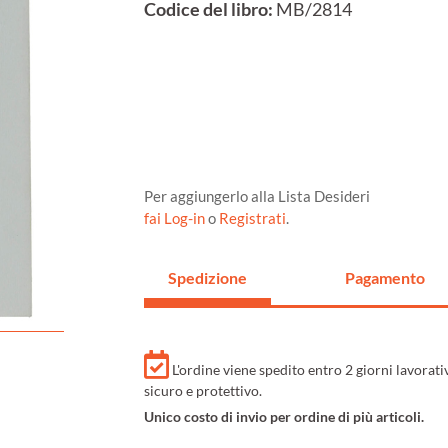
Codice del libro:
MB/2814
Per aggiungerlo alla Lista Desideri
fai Log-in
o
Registrati
.
Spedizione
Pagamento
L'ordine viene spedito entro 2 giorni lavorat
sicuro e protettivo.
Unico costo di invio per ordine di più articoli.