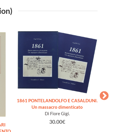
ion)
1861 PONTELANDOLFO E CASALDUNI.
CUST
Un massacro dimenticato
Poll
Di Fiore Gigi.
30.00€
ARI
ENTO