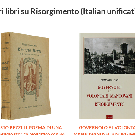
ri libri su Risorgimento (Italian unificat
STO BEZZI. IL POEMA DI UNA
GOVERNOLO E I VOLONT
Studio storico biografico con 84
MANTOVANI NEL RISORGIM