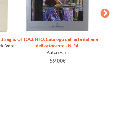
disegni.
OTTOCENTO. Catalogo dell'arte italiana
IL GENIO DI BOL
cio Vera
dell'ottocento - N. 34.
(1842-19
Autori vari.
D
59.00€