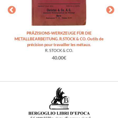
f
PRÄZISIONS-WERKZEUGE FÜR DIE
 and
METALLBEARBEITUNG. R.STOCK & CO. Outils de
contemp
précision pour travailler les métaux.
pment
R. STOCK & CO.
40.00€