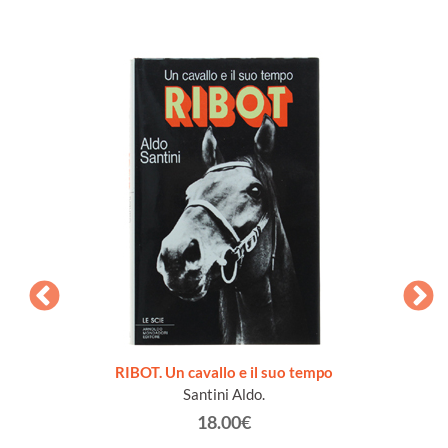
 1690-
RIBOT. Un cavallo e il suo tempo
RE M
ma di
Santini Aldo.
18.00€