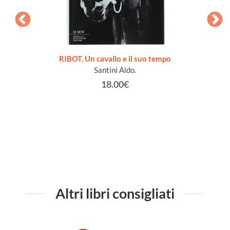
 1690-
RIBOT. Un cavallo e il suo tempo
RE M
ma di
Santini Aldo.
18.00€
Altri libri consigliati