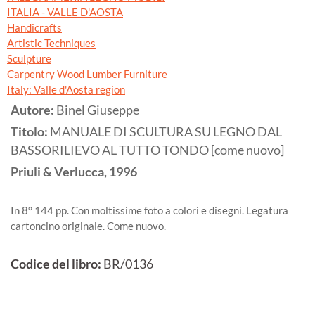
ITALIA - VALLE D'AOSTA
Handicrafts
Artistic Techniques
Sculpture
Carpentry Wood Lumber Furniture
Italy: Valle d'Aosta region
Autore:
Binel Giuseppe
Titolo:
MANUALE DI SCULTURA SU LEGNO DAL
BASSORILIEVO AL TUTTO TONDO [come nuovo]
Priuli & Verlucca,
1996
In 8° 144 pp. Con moltissime foto a colori e disegni. Legatura
cartoncino originale. Come nuovo.
Codice del libro:
BR/0136