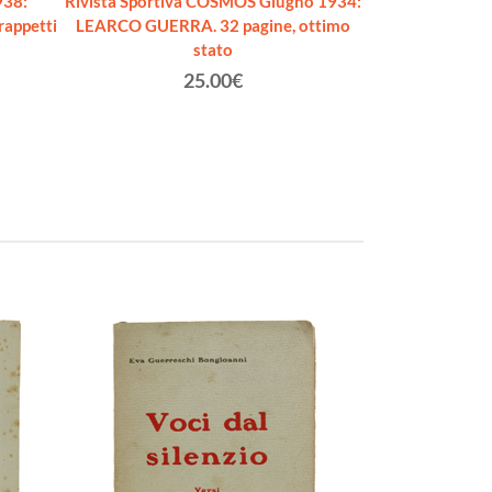
938:
Rivista Sportiva COSMOS Giugno 1934:
Sport Illustra
rappetti
LEARCO GUERRA. 32 pagine, ottimo
1939. La parti
stato
I
Zappa
25.00€