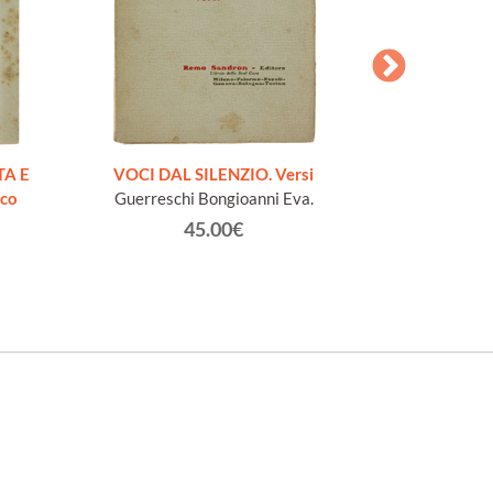
AESOPI PH
FABULAE quo
TA E
VOCI DAL SILENZIO. Versi
page
ico
Guerreschi Bongioanni Eva.
45.00€