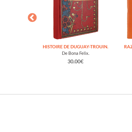
S FIGURES
HISTOIRE DE DUGUAY-TROUIN.
RAZ
'HOMMES ED
De Bona Felix.
e et technique
30.00€
roz Edmond.
0€