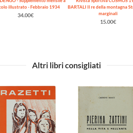
ENGO - Supplemento mensile a
Rivista Sportiva COSMOS 1
ecolo illustrato - Febbraio 1934
BARTALI Il re della montagna St
marginali
34.00€
15.00€
Altri libri consigliati