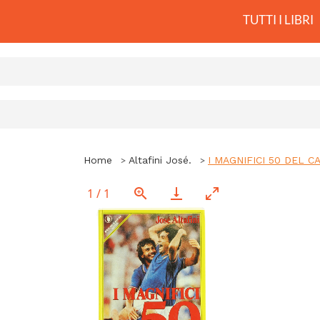
TUTTI I LIBRI
Home
Altafini José.
I MAGNIFICI 50 DEL CA
1
/
1