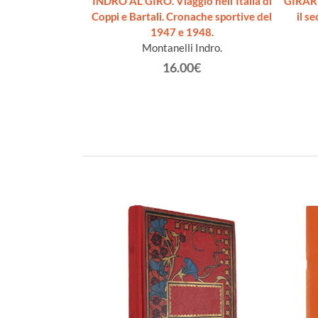
NO 1924-1974
INDRO AL GIRO. Viaggio nell'Italia di
GIRARD
asi Giovanni
Coppi e Bartali. Cronache sportive del
il s
1947 e 1948.
€
Montanelli Indro.
16.00€