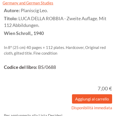
Germany and German Studies
Autore:
Planiscig Leo.
Titolo:
LUCA DELLA ROBBIA - Zweite Auflage. Mit
112 Abbildungen.
Wien
Schroll,,
1940
In 8° (25 cm) 40 pages + 112 plates. Hardcover, Original red
cloth, gilted title. Fine condition
Codice del libro:
BS/0688
7,00 €
Disponibilità immediata
Per aggiungerlo alla Lista Desideri