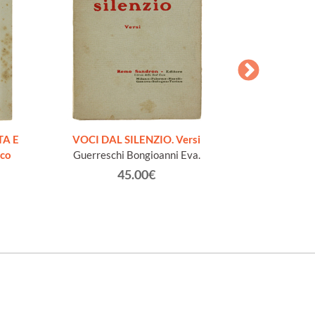
AESOPI PH
FABULAE quo
TA E
VOCI DAL SILENZIO. Versi
page
ico
Guerreschi Bongioanni Eva.
45.00€