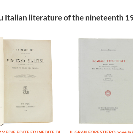
 su Italian literature of the nineteenth 
MEDIE EDITE ED INEDITE DI
IL GRAN FORESTIERO novella i