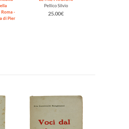
ella
Pellico Silvio
Rove
i Roma -
25.00€
 di Pier