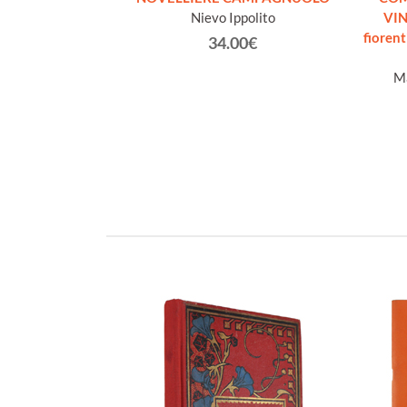
rado
Nievo Ippolito
VIN
fiorent
€
34.00€
Ma