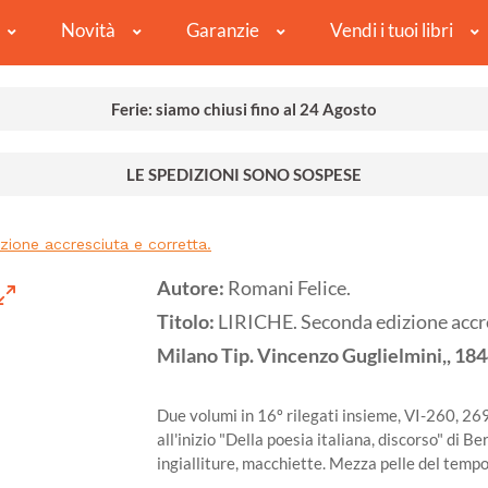
Novità
Garanzie
Vendi i tuoi libri
Ferie: siamo chiusi fino al 24 Agosto
LE SPEDIZIONI SONO SOSPESE
ione accresciuta e corretta.
Autore:
Romani Felice.
Titolo:
LIRICHE. Seconda edizione accre
Milano
Tip. Vincenzo Guglielmini,,
184
Due volumi in 16º rilegati insieme, VI-260, 269
all'inizio "Della poesia italiana, discorso" di B
ingialliture, macchiette. Mezza pelle del tempo,