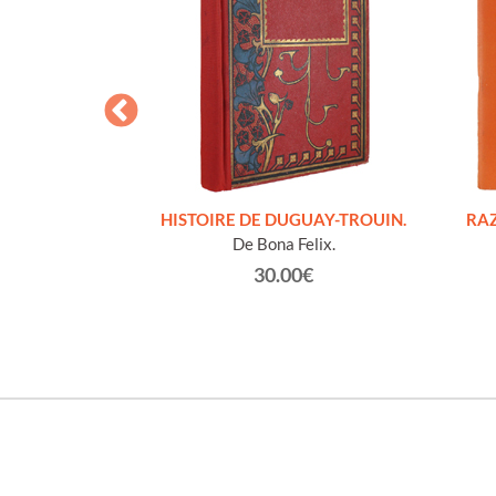
S FIGURES
HISTOIRE DE DUGUAY-TROUIN.
RAZ
'HOMMES ED
De Bona Felix.
e et technique
30.00€
roz Edmond.
0€