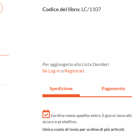
Codice del libro:
LC/1107
Per aggiungerlo alla Lista Desideri
fai Log-in
o
Registrati
.
Spedizione
Pagamento
L'ordine viene spedito entro 2 giorni lavorat
sicuro e protettivo.
Unico costo di invio per ordine di più articoli.