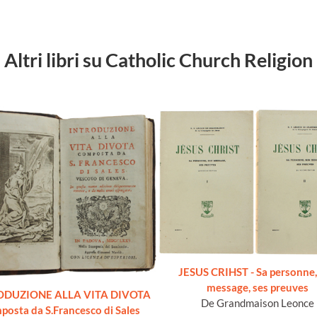
Altri libri su Catholic Church Religion
JESUS CRIHST - Sa personne,
message, ses preuves
ODUZIONE ALLA VITA DIVOTA
De Grandmaison Leonce
posta da S.Francesco di Sales