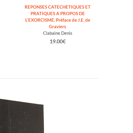
REPONSES CATECHETIQUES ET
DIO, UN ITINE
PRATIQUES A PROPOS DE
dell'Ete
L'EXORCISME. Préface de J.E. de
De
Graviers
Clabaine Denis
19.00€