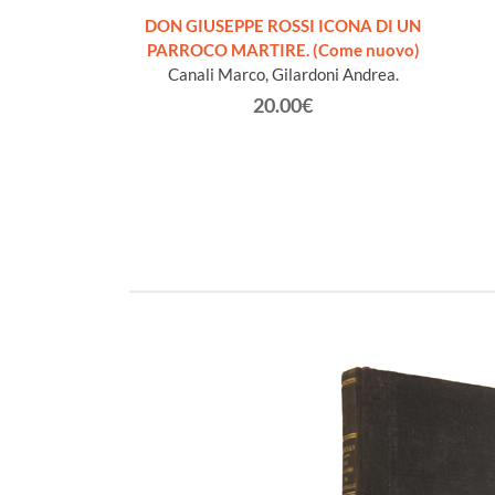
nacleto
DON GIUSEPPE ROSSI ICONA DI UN
€
PARROCO MARTIRE. (Come nuovo)
Canali Marco, Gilardoni Andrea.
20.00€