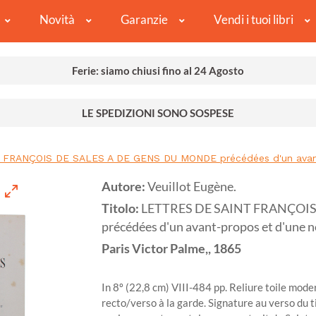
Novità
Garanzie
Vendi i tuoi libri
Ferie: siamo chiusi fino al 24 Agosto
LE SPEDIZIONI SONO SOSPESE
RANÇOIS DE SALES A DE GENS DU MONDE précédées d'un avant-pr
Autore:
Veuillot Eugène.
Titolo:
LETTRES DE SAINT FRANÇOIS
précédées d'un avant-propos et d'une not
Paris
Victor Palme,,
1865
In 8º (22,8 cm) VIII-484 pp. Reliure toile mode
recto/verso à la garde. Signature au verso du ti