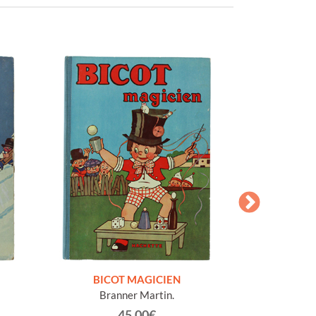
BICOT MAGICIEN
BICOT ET 
Branner Martin.
Bran
45.00€