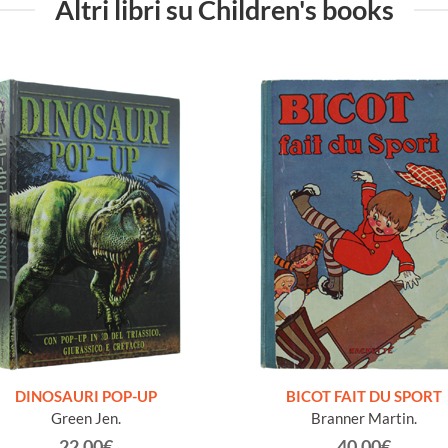
Altri libri su Children's books
DINOSAURI POP-UP
BICOT FAIT DU SPORT
Green Jen.
Branner Martin.
22.00€
40.00€