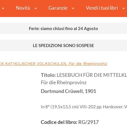
Novità
Garanzie
Vendi i tuoi libri
Ferie: siamo chiusi fino al 24 Agosto
LE SPEDIZIONI SONO SOSPESE
 KATHOLISCHER VOLKSCHULEN. Für die Rheinprovinz
Titolo:
LESEBUCH FÜR DIE MITTEL
Für die Rheinprovinz
Dortmund
Crüwell,
1901
In 8º (19,5x13,5 cm) VIII-202 pp. Hardcover. V
Codice del libro:
RG/2917