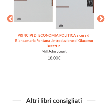
PRINCIPI DI ECONOMIA POLITICA a cura di
SIONE
IL
Biancamaria Fontana , introduzione di Giacomo
a 18
Becattini
]
Mill John Stuart
18.00€
Altri libri consigliati