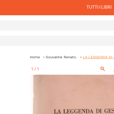
TUTTI I LIBRI
Home
Souvarine Renato.
LA LEGGENDA DI 
1
/
1