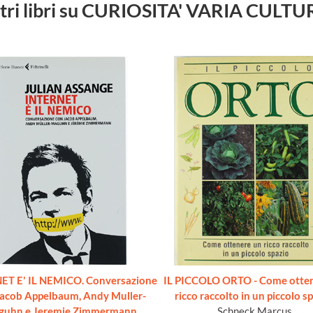
tri libri su CURIOSITA' VARIA CULT
ET E' IL NEMICO. Conversazione
IL PICCOLO ORTO - Come otte
Jacob Appelbaum, Andy Muller-
ricco raccolto in un piccolo sp
guhn e Jeremie Zimmermann
Schneck Marcus