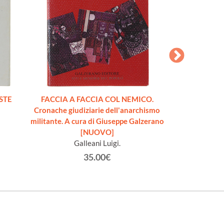
STE
FACCIA A FACCIA COL NEMICO.
ANGELO SBA
Cronache giudiziarie dell'anarchismo
processo e m
militante. A cura di Giuseppe Galzerano
anarchico fucila
[NUOVO]
uccidere 
Galleani Luigi.
Galze
35.00€