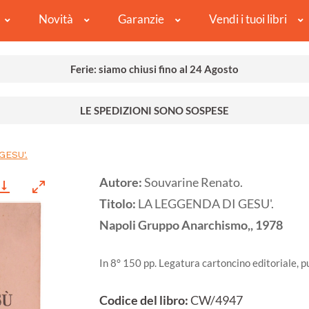
Novità
Garanzie
Vendi i tuoi libri
Ferie: siamo chiusi fino al 24 Agosto
LE SPEDIZIONI SONO SOSPESE
GESU'.
Autore:
Souvarine Renato.
Titolo:
LA LEGGENDA DI GESU'.
Napoli
Gruppo Anarchismo,,
1978
In 8° 150 pp. Legatura cartoncino editoriale, pu
Codice del libro:
CW/4947