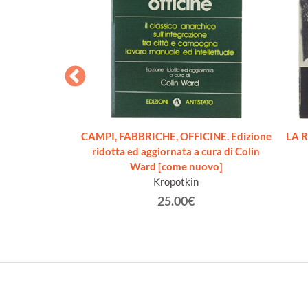
, galera e morte
CAMPI, FABBRICHE, OFFICINE. Edizione
LA 
«suicidato» dalla
ridotta ed aggiornata a cura di Colin
na [NUOVO]
Ward [come nuovo]
iuseppe
Kropotkin
€
25.00€