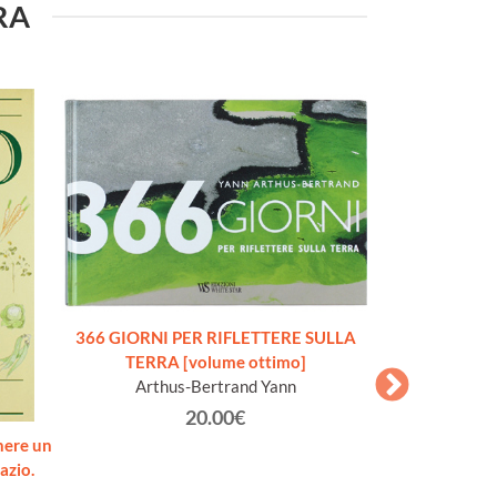
URA
366 GIORNI PER RIFLETTERE SULLA
TERRA [volume ottimo]
Arthus-Bertrand Yann
20.00€
nere un
ENCICLOPEDI
azio.
DELLA MECCANIC
A