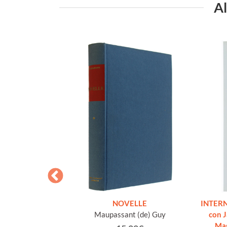
Al
 E ALTRE OPERE
NOVELLE
INTERN
o volume, come
Maupassant (de) Guy
con 
]
Ma