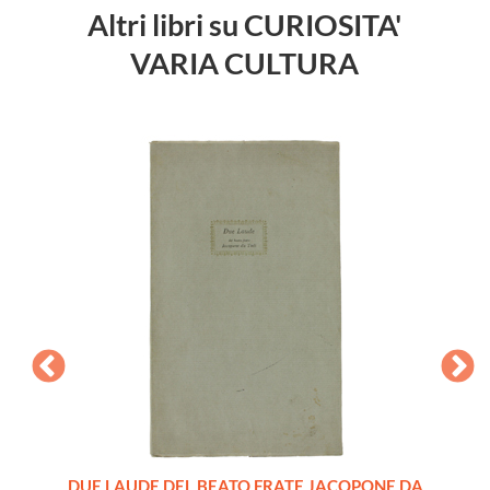
Altri libri su CURIOSITA'
VARIA CULTURA
ANNI:
DUE LAUDE DEL BEATO FRATE JACOPONE DA
LAVORI