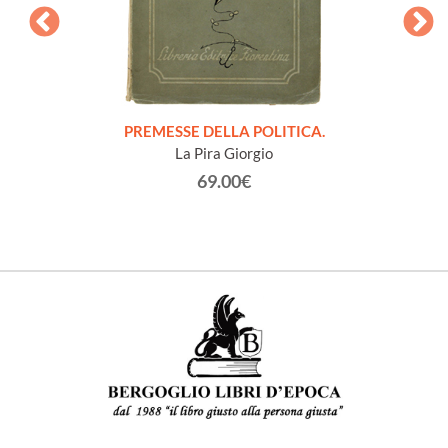
onvegno
PREMESSE DELLA POLITICA.
NOTE
San
La Pira Giorgio
63.
69.00€