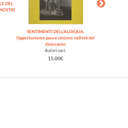
LE DEL
I NOSTRI
.
SENTIMENTI DELL’ALDIQUA.
MADE IN USA. Le 
Opportunismo paura cinismo nell’età del
Repubb
disincanto
Caretto En
Autori vari.
15.00€