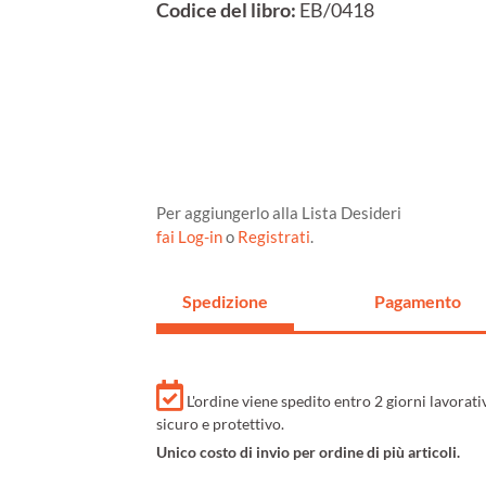
Codice del libro:
EB/0418
Per aggiungerlo alla Lista Desideri
fai Log-in
o
Registrati
.
Spedizione
Pagamento
L'ordine viene spedito entro 2 giorni lavorat
sicuro e protettivo.
Unico costo di invio per ordine di più articoli.