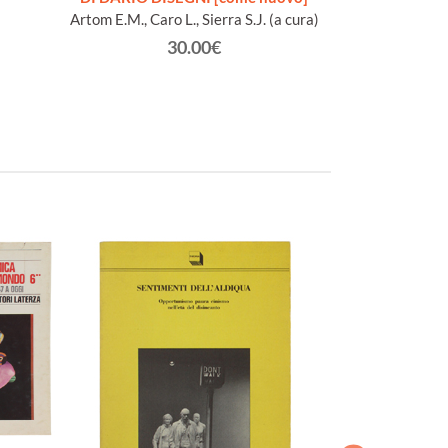
Artom E.M., Caro L., Sierra S.J. (a cura)
Ben-C
30.00€