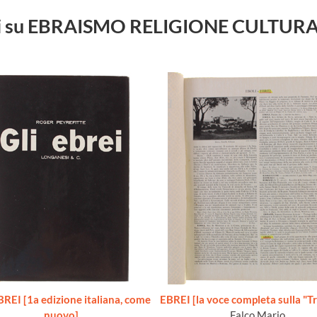
ibri su EBRAISMO RELIGIONE CULTUR
BREI [1a edizione italiana, come
EBREI [la voce completa sulla "T
nuovo]
Falco Mario