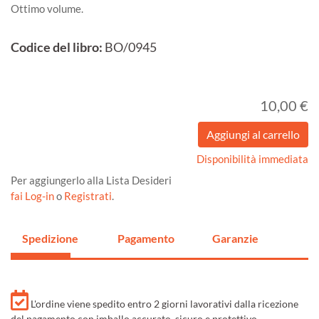
Ottimo volume.
Codice del libro:
BO/0945
10,00 €
Disponibilità immediata
Per aggiungerlo alla Lista Desideri
fai Log-in
o
Registrati
.
Spedizione
Pagamento
Garanzie
L'ordine viene spedito entro 2 giorni lavorativi dalla ricezione
del pagamento con imballo accurato, sicuro e protettivo.