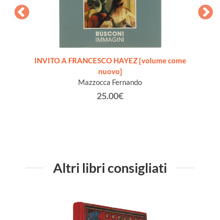
OIX A
INVITO A FRANCESCO HAYEZ [volume come
HENRI 
nuovo]
Mazzocca Fernando
25.00€
Altri libri consigliati