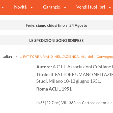
Novità
Garanzie
Vendi i tuoi libri
Ferie: siamo chiusi fino al 24 Agosto
LE SPEDIZIONI SONO SOSPESE
 Italiani
IL FATTORE UMANO NELL'AZIENDA. Atti del I Convegno N
Autore:
A.C.L.I. Associazioni Cristiane 
Titolo:
IL FATTORE UMANO NELL'AZIEND
Studi. Milano 10-12 giugno 1951.
Roma
ACLI,,
1951
In 8º (22,7 cm) VIII-383 pp. Cartone editoriale