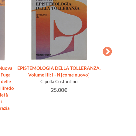
Nuova
EPISTEMOLOGIA DELLA TOLLERANZA.
DONNE
: Fuga
Volume III: I - N [come nuovo]
Squa
 delle
Cipolla Costantino
Vilfredo
25.00€
ietà
i
razia