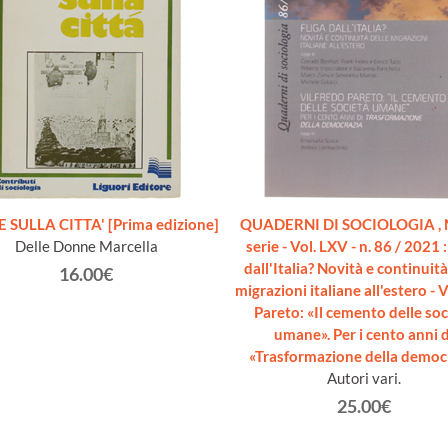
 SULLA CITTA' [Prima edizione]
QUADERNI DI SOCIOLOGIA , 
Delle Donne Marcella
serie - Vol. LXV - n. 86 / 2021 
dall'Italia? Novità e continuità
16.00€
migrazioni italiane all'estero - 
Pareto: «Il cemento delle soc
umane». Per i cento anni d
«Trasformazione della democ
Autori vari.
25.00€