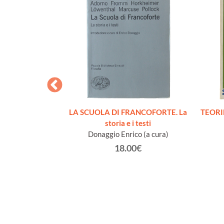
E AL SERVIZIO
LA SCUOLA DI FRANCOFORTE. La
TEORIE
TATI UNITI
storia e i testi
 B.
Donaggio Enrico (a cura)
€
18.00€