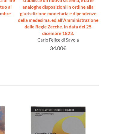
 di lire
stabilisce un nuovo sistema, e dà le
la facoltà ai N
tuo al
analoghe disposizioni in ordine alla
Ipoteche... di
cembre
giurisdizione monetaria e dipendenze
Cedole del Debi
della medesima, ed all'Amministrazione
Stati di Terraferm
delle Regie Zecche. In data del 25
dicembre 1823.
Carlo F
Carlo Felice di Savoia
34.00€