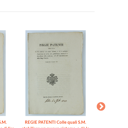
S.M.
REGIE PATENTI Colle quali S.M.
REGIE PATENTI c