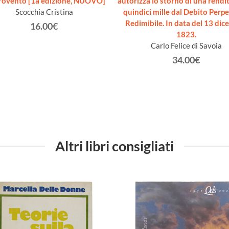
rovento [1a edizione, NUOVO]
autorizza lo storno di una rendita
Scocchia Cristina
quindici mille dal Debito Perpe
Redimibile. In data del 13 di
16.00€
1823.
Carlo Felice di Savoia
34.00€
Altri libri consigliati