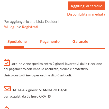
Disponibilità immediata
Per aggiungerlo alla Lista Desideri
fai Log-in
o
Registrati
.
Spedizione
Pagamento
Garanzie
L'ordine viene spedito entro 2 giorni lavorativi dalla ricezione
del pagamento con imballo accurato, sicuro e protettivo.
Unico costo di invio per ordine di più articoli.
ITALIA 4-7 giorni: STANDARD € 4,90
per acquisti da 35 Euro GRATIS