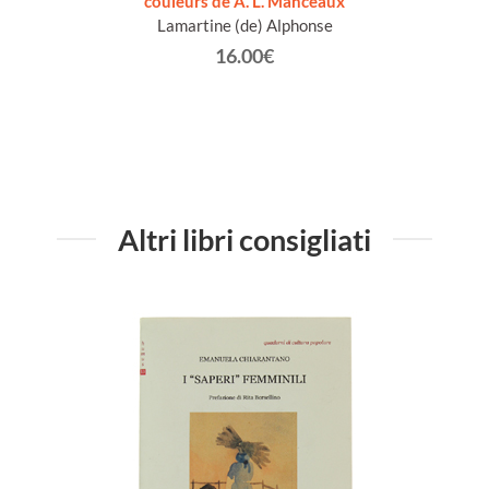
couleurs de A. L. Manceaux
Förste
Lamartine (de) Alphonse
Mic
Mauri
16.00€
Altri libri consigliati