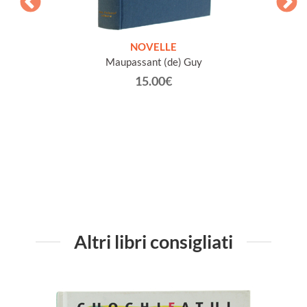
ETICHE
NOVELLE
INTE
Maupassant (de) Guy
Jacob 
15.00€
Altri libri consigliati