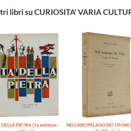
tri libri su CURIOSITA' VARIA CULT
 DELLA PIETRA [1a edizione -
NELL'ARCIPELAGO DEI TIFONI (