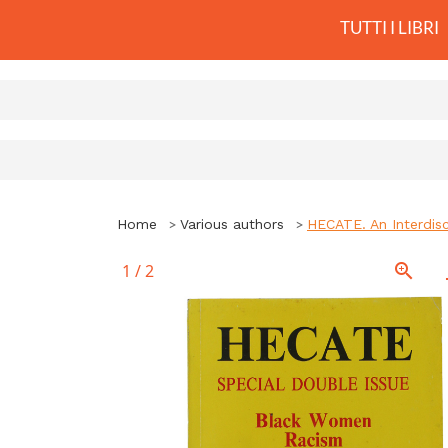
TUTTI I LIBRI
Home
Various authors
HECATE. An Interdisci
1
/
2