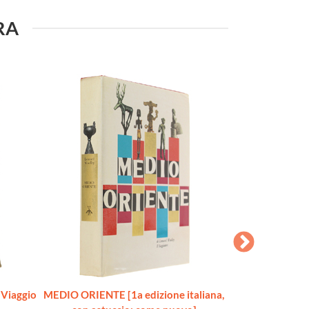
URA
Viaggio
MEDIO ORIENTE [1a edizione italiana,
INDIA. Cinquemil