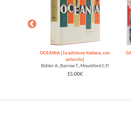
AND FIGURES -
OCEANIA [1a edizione italiana, con
GA
astuccio]
Bühler A., Barrow T., Mountford C.P.
€
15.00€