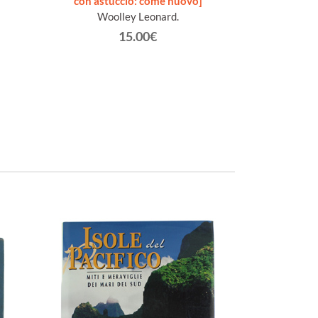
con astuccio: come nuovo]
[1a edi
Woolley Leonard.
Goe
15.00€