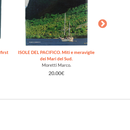
irst
ISOLE DEL PACIFICO. Miti e meraviglie
AUSTRALIA. Un'i
dei Mari del Sud.
Moretti Marco.
Ai
20.00€