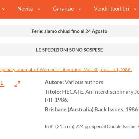
Novità
Garanzie
Vendi i tuoi libri
Ferie: siamo chiusi fino al 24 Agosto
LE SPEDIZIONI SONO SOSPESE
plinary Journal of Women's Liberation. Vol. XII, no's. I/II, 1986.
Autore:
Various authors
Titolo:
HECATE. An Interdisciplinary Jou
I/II, 1986.
Brisbane (Australia)
Back Issues,
1986
In 8° (21,5 cm) 224 pp. Special Double Isssue. 