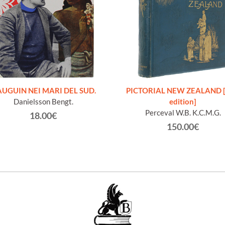
UGUIN NEI MARI DEL SUD.
PICTORIAL NEW ZEALAND [f
Danielsson Bengt.
edition]
Perceval W.B. K.C.M.G.
18.00€
150.00€