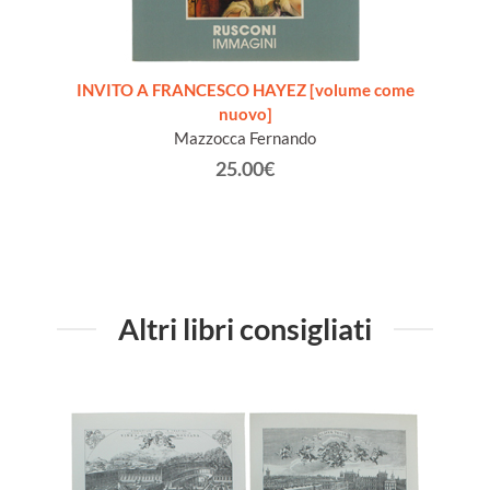
OIX A
INVITO A FRANCESCO HAYEZ [volume come
HENRI 
nuovo]
Mazzocca Fernando
25.00€
Altri libri consigliati