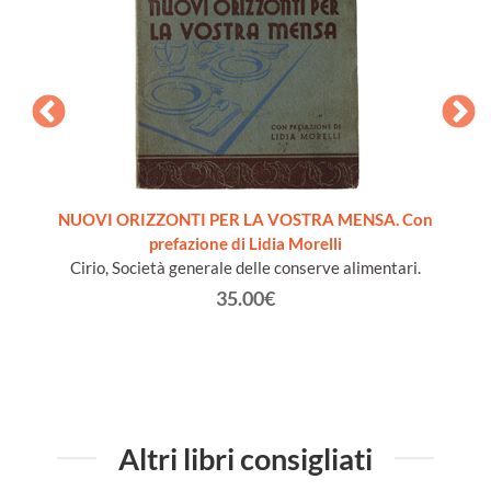
pera
NUOVI ORIZZONTI PER LA VOSTRA MENSA. Con
LA SC
prefazione di Lidia Morelli
B
Cirio, Società generale delle conserve alimentari.
35.00€
Altri libri consigliati