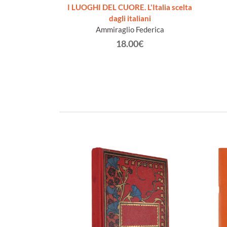
one illustrata da
I LUOGHI DEL CUORE. L'Italia scelta
i fototipiche
dagli italiani
tonio.
Ammiraglio Federica
0€
18.00€