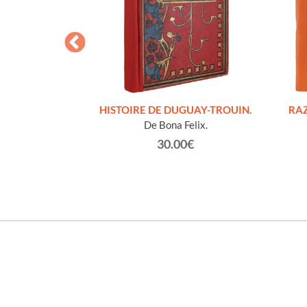
S FIGURES
HISTOIRE DE DUGUAY-TROUIN.
RAZ
'HOMMES ED
De Bona Felix.
e et technique
30.00€
roz Edmond.
0€