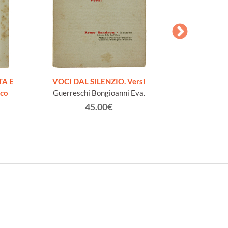
AESOPI PH
FABULAE quo
TA E
VOCI DAL SILENZIO. Versi
page
ico
Guerreschi Bongioanni Eva.
45.00€