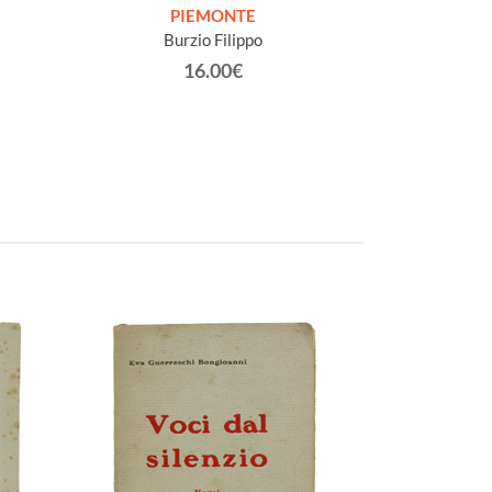
IL VIAGGIO IN 
PIEMONTE
critiche, storiche
Burzio Filippo
di Firenze, Ro
16.00€
Sade, D.