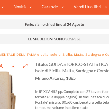
Novità
Garanzie
Vendi i tuoi libri
Ferie: siamo chiusi fino al 24 Agosto
LE SPEDIZIONI SONO SOSPESE
LE DELL'ITALIA e delle isole di Sicilia, Malta, Sardegna e Cors
Titolo:
GUIDA STORICO-STATISTICA 
isole di Sicilia, Malta, Sardegna e Corsi
Milano
Artaria,,
1865
In 8° XLV-452 pp. Completo con 27 tavole fuori
ferrate (8 a doppia pagina). In fine in tasca di 
Postale" misura: 80x60 cm. Legatura tella tela e
tempo, ma volume in ottimo stato