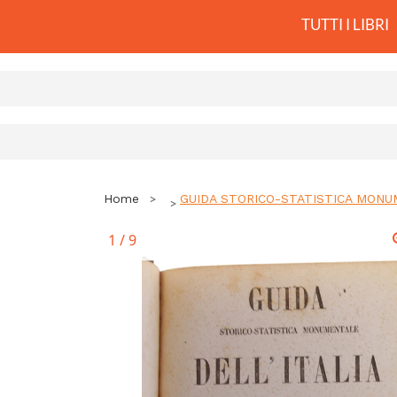
TUTTI I LIBRI
Home
GUIDA STORICO-STATISTICA MONUMENTA
1
/
9