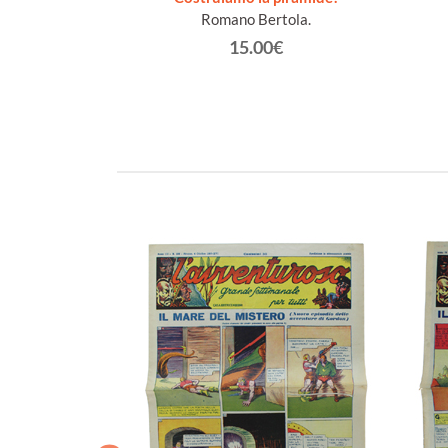
gela.
Romano Bertola.
€
15.00€