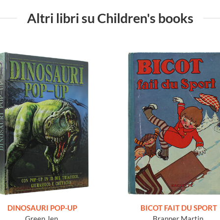
Altri libri su Children's books
DINOSAURI POP-UP
BICOT FAIT DU SPORT
Green Jen.
Branner Martin.