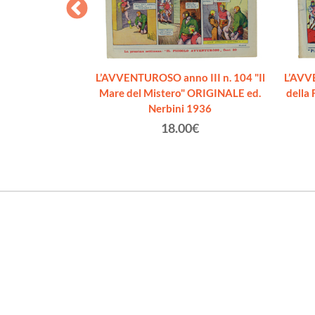
RE DI GERA -
ce Moderna 1936
€
L’AVVENTUROSO anno III n. 104 "Il
L’AVV
Mare del Mistero" ORIGINALE ed.
della
Nerbini 1936
18.00€