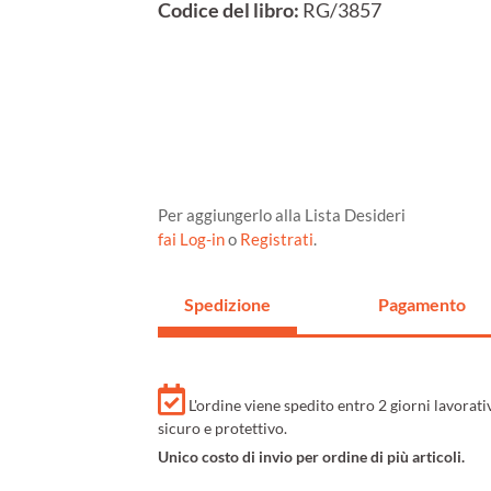
Codice del libro:
RG/3857
Per aggiungerlo alla Lista Desideri
fai Log-in
o
Registrati
.
Spedizione
Pagamento
L'ordine viene spedito entro 2 giorni lavorat
sicuro e protettivo.
Unico costo di invio per ordine di più articoli.