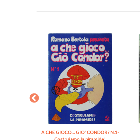
STA. Cofanetto
A CHE GIOCO… GIO' CONDOR? N.1-
 Illustrati.
Costruiamo la piramide!