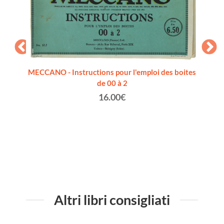
MECCANO - Instructions pour l'emploi des boites
de 00 à 2
16.00€
NCO. A
GIO
Altri libri consigliati